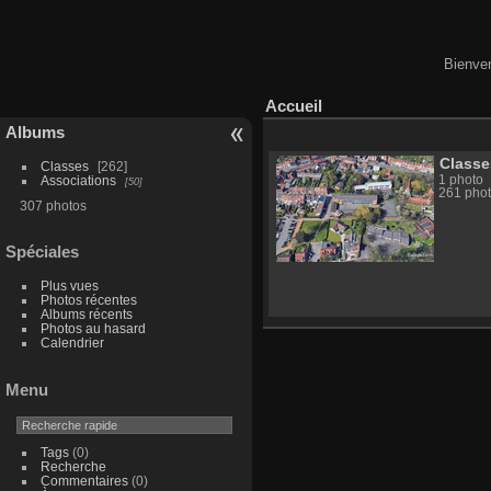
Bienven
Accueil
Albums
Classe
Classes
262
Associations
1 photo
50
261 pho
307 photos
Spéciales
Plus vues
Photos récentes
Albums récents
Photos au hasard
Calendrier
Menu
Tags
(0)
Recherche
Commentaires
(0)