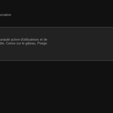
ociation
nauté active d'utilisateurs et de
le. Cerise sur le gâteau, Piwigo