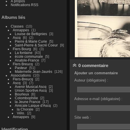
À propos
Notifications RSS
Albums liés
Classes
10
Annappes
1
Louise de Bettignies
3
Ascq
6
2
Pierre & Marie Curie
5
Saint-Pierre & Sacré Coeur
9
Flers Bourg
6
3
La fontaine
43
école communale
5
Anatole-France
7
Flers Breucq
2
0 commentaire
Pasteur
51
Maternelle Jean-Jaurès
126
Ajouter un commentaire
Associations
10
Flers-Breucq
2
Auteur (obligatoire) :
Ascq
3
7
Avenir Musical Ascq
2
Union Sportive Ascq
3
Bourleux
6
Colombophilie
2
Adresse e-mail (obligatoire) :
la Jeune France
17
Amicale Laique d'Ascq
2
la Chorale
2
Vélo.
2
Annappes
9
Site web :
Identification