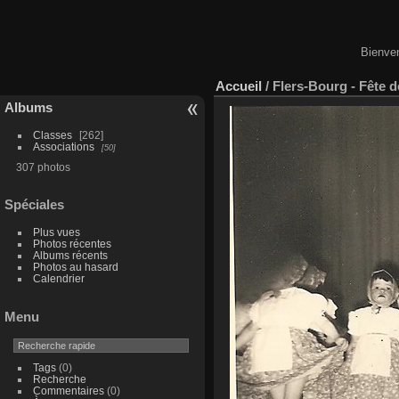
Bienven
Accueil
/
Flers-Bourg - Fête d
Albums
Classes
262
Associations
50
307 photos
Spéciales
Plus vues
Photos récentes
Albums récents
Photos au hasard
Calendrier
Menu
Tags
(0)
Recherche
Commentaires
(0)