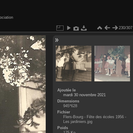
ociation
230/307
Ajoutée le
mardi 30 novembre 2021
Dimensions
945*628
Fichier
Flers-Bourg - Fête des écoles 1956 -
Les jardiniers.jpg
Poids
175 Ko